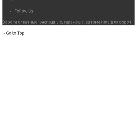
Follow Us
Ворота откатные, распашные, гаражные, автоматика для ворот.
Go to Top